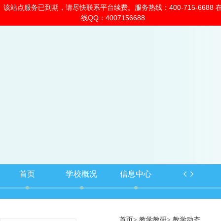
该站点服务已到期，请尽快联系平台续费。服务热线：400-715-6688 
2026年08月06日
星期四
15:01:12
线QQ：4007156688
首页
学校概况
信息中心
首页
教学教研
教学动态
>
>